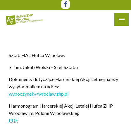
Przejdź
do
treści
Witryna Hufca ZHP Wrocław im. Polonii Wrocławskiej
Hufiec ZHP Wrocław im. Polonii
Wrocławskiej
Sztab HAL Hufca Wrocław:
hm. Jakub Wolski – Szef Sztabu
Dokumenty dotyczące Harcerskiej Akcji Letniej należy
wysyłać mailem na adres:
wypoczynek@wroclaw.zhp.pl
Harmonogram Harcerskiej Akcji Letniej Hufca ZHP
Wrocław im. Polonii Wrocławskiej:
PDF