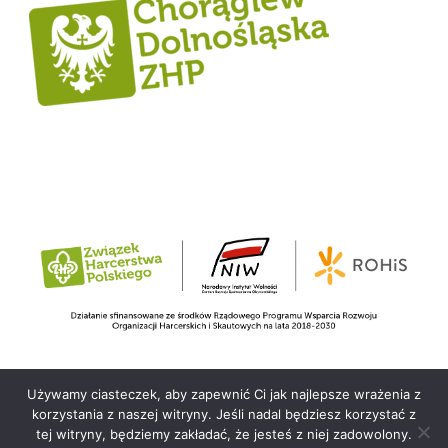
Używamy ciasteczek, aby zapewnić Ci jak najlepsze wrażenia z
korzystania z naszej witryny. Jeśli nadal będziesz korzystać z
© 2026 Copyright Hufiec ZHP Wrocław im. Polonii
tej witryny, będziemy zakładać, że jesteś z niej zadowolony.