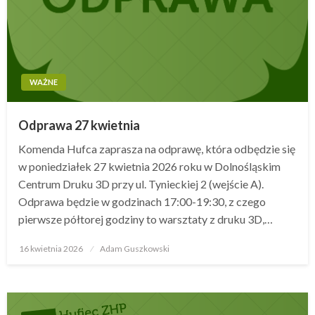
WAŻNE
Odprawa 27 kwietnia
Komenda Hufca zaprasza na odprawę, która odbędzie się
w poniedziałek 27 kwietnia 2026 roku w Dolnośląskim
Centrum Druku 3D przy ul. Tynieckiej 2 (wejście A).
Odprawa będzie w godzinach 17:00-19:30, z czego
pierwsze półtorej godziny to warsztaty z druku 3D,…
16 kwietnia 2026
Opublikowane
Adam Guszkowski
w