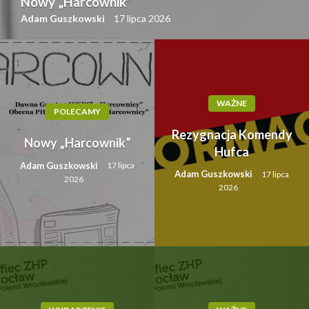
Nowy „Harcownik”
Adam Guszkowski
17 lipca 2026
WAŻNE
POLECAMY
Rezygnacja Komendy
Nowy „Harcownik”
Hufca
Adam Guszkowski
17 lipca
Adam Guszkowski
17 lipca
2026
2026