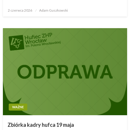
2 czerwca 2026
Opublikowane
Adam Guszkowski
w
WAŻNE
Zbiórka kadry hufca 19 maja