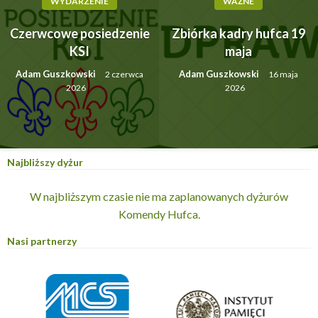
WYDARZENIE
WAŻNE
Czerwcowe posiedzenie
Zbiórka kadry hufca 19
KSI
maja
Adam Guszkowski
Adam Guszkowski
2 czerwca
16 maja
2026
2026
Najbliższy dyżur
W najbliższym czasie nie ma zaplanowanych dyżurów
Komendy Hufca.
Nasi partnerzy