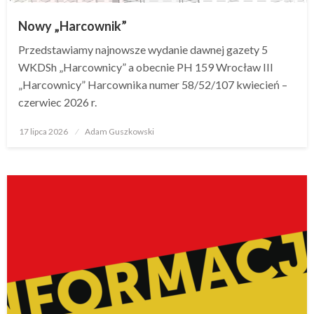
Nowy „Harcownik”
Przedstawiamy najnowsze wydanie dawnej gazety 5
WKDSh „Harcownicy” a obecnie PH 159 Wrocław III
„Harcownicy” Harcownika numer 58/52/107 kwiecień –
czerwiec 2026 r.
17 lipca 2026
Opublikowane
Adam Guszkowski
w