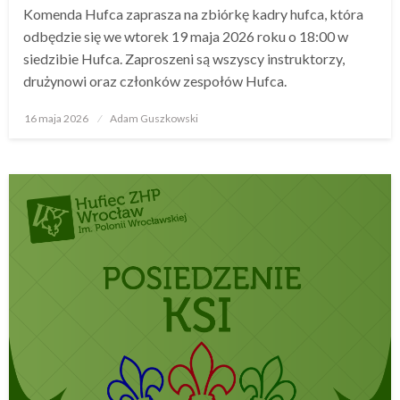
Komenda Hufca zaprasza na zbiórkę kadry hufca, która
odbędzie się we wtorek 19 maja 2026 roku o 18:00 w
siedzibie Hufca. Zaproszeni są wszyscy instruktorzy,
drużynowi oraz członków zespołów Hufca.
16 maja 2026
Opublikowane
Adam Guszkowski
w