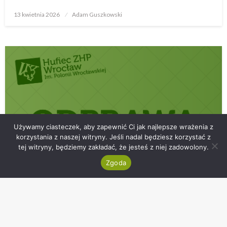
13 kwietnia 2026
Opublikowane
Adam Guszkowski
w
Używamy ciasteczek, aby zapewnić Ci jak najlepsze wrażenia z
korzystania z naszej witryny. Jeśli nadal będziesz korzystać z
tej witryny, będziemy zakładać, że jesteś z niej zadowolony.
Zgoda
WAŻNE
[ODWOŁANA!] Odprawa 24 marca