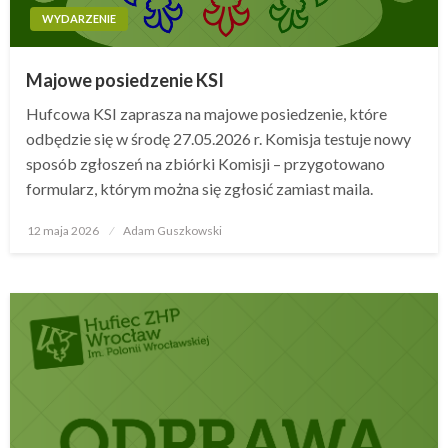
WYDARZENIE
Majowe posiedzenie KSI
Hufcowa KSI zaprasza na majowe posiedzenie, które
odbędzie się w środę 27.05.2026 r. Komisja testuje nowy
sposób zgłoszeń na zbiórki Komisji – przygotowano
formularz, którym można się zgłosić zamiast maila.
12 maja 2026
Opublikowane
Adam Guszkowski
w