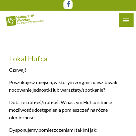
Przejdź
do
treści
Witryna Hufca ZHP Wrocław im. Polonii Wrocławskiej
Hufiec ZHP Wrocław im. Polonii
Wrocławskiej
Lokal Hufca
Czuwaj!
Poszukujesz miejsca, w którym zorganizujesz biwak,
nocowanie jednostki lub warsztaty/spotkanie?
Dobrze trafiłeś/trafiłaś! W naszym Hufcu istnieje
możliwość udostępnienia pomieszczeń na różne
okoliczności.
Dysponujemy pomieszczeniami takimi jak: