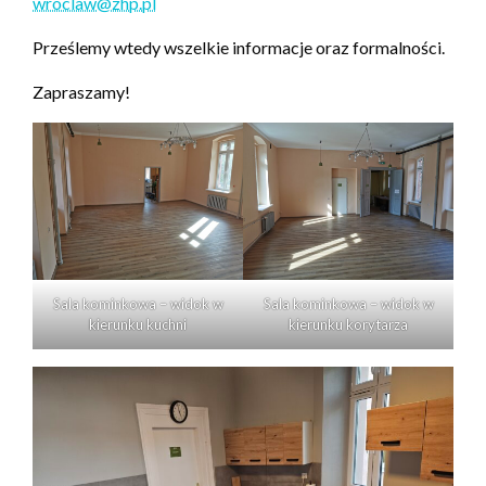
wroclaw@zhp.pl
Prześlemy wtedy wszelkie informacje oraz formalności.
Zapraszamy!
Sala kominkowa – widok w
Sala kominkowa – widok w
kierunku kuchni
kierunku korytarza