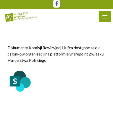
Przejdź
do
treści
Witryna Hufca ZHP Wrocław im. Polonii Wrocławskiej
Hufiec ZHP Wrocław im. Polonii
Wrocławskiej
Dokumenty Komisji Rewizyjnej Hufca dostępne są dla
członków organizacji na platformie Sharepoint Związku
Harcerstwa Polskiego