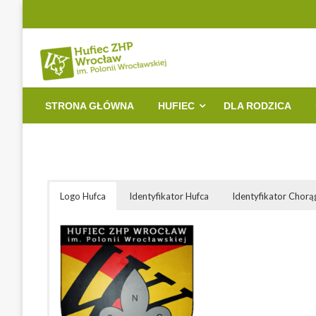
Przejdź
do
treści
Witryna Hufca ZHP Wrocław im. Polonii Wrocławskiej
Hufiec ZHP Wrocław i
STRONA GŁÓWNA
HUFIEC
DLA RODZICA
Logo Hufca
Identyfikator Hufca
Identyfikator Chorą