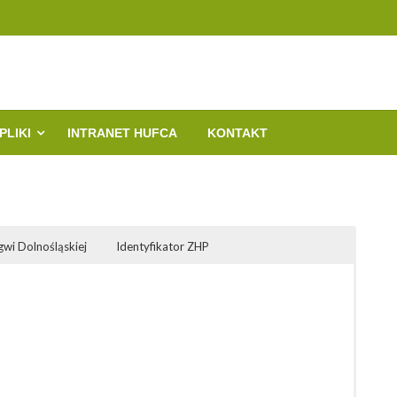
m. Polonii Wrocławskiej
PLIKI
INTRANET HUFCA
KONTAKT
gwi Dolnośląskiej
Identyfikator ZHP