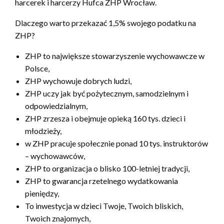
harcerek i harcerzy Hufca ZHP Wrocław.
Dlaczego warto przekazać 1,5% swojego podatku na
ZHP?
ZHP to największe stowarzyszenie wychowawcze w
Polsce,
ZHP wychowuje dobrych ludzi,
ZHP uczy jak być pożytecznym, samodzielnym i
odpowiedzialnym,
ZHP zrzesza i obejmuje opieką 160 tys. dzieci i
młodzieży,
w ZHP pracuje społecznie ponad 10 tys. instruktorów
– wychowawców,
ZHP to organizacja o blisko 100-letniej tradycji,
ZHP to gwarancja rzetelnego wydatkowania
pieniędzy,
To inwestycja w dzieci Twoje, Twoich bliskich,
Twoich znajomych,