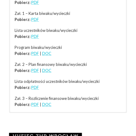
Pobierz:
PDF
Zał. 1 – Karta biwaku/wycieczki
Pobierz:
PDF
Lista uczestników biwaku/wycieczki
Pobierz:
PDF
Program biwaku/wycieczki
Pobierz:
PDF
|
DOC
Zał. 2 – Plan finansowy biwaku/wycieczki
Pobierz:
PDF
|
DOC
Lista odpłatności uczestników biwaku/wycieczki
Pobierz:
PDF
Zał. 3 – Rozliczenie finansowe biwaku/wycieczki
Pobierz:
PDF
|
DOC
Plan pracy Hufca 2023/2024
Pomysł na zbiórkę: „Bohater Hufca Wrocław: Polonia
Pobierz:
Wrocławska”
PDF
Pobierz:
PDF