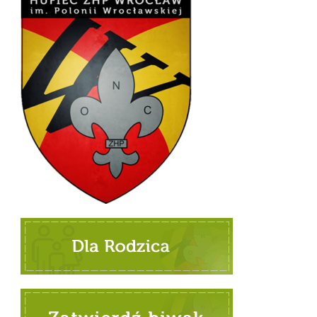
8 zbiórek gdy brak ci weny
Pobierz:
PDF
Wrzesień 39
Pobierz:
DOC
Wielki Post z JP II
Pobierz:
PDF
Sybiracy w sercu i w pamięci
Pobierz:
DOC
Podążając za JP II
Pobierz:
PDF
Nasze korzenie
Pobierz:
DOC
Mapa zabytków
Pobierz:
PDF
Dwa serca
Pobierz:
DOC