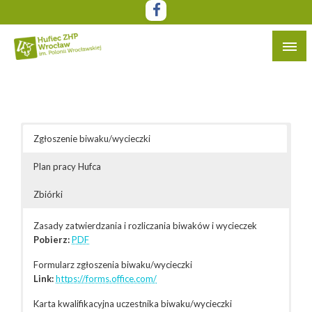
Przejdź
do
treści
Witryna Hufca ZHP Wrocław im. Polonii Wrocławskiej
Hufiec ZHP Wrocław im. Polonii
Wrocławskiej
Zgłoszenie biwaku/wycieczki
Plan pracy Hufca
Zbiórki
Zasady zatwierdzania i rozliczania biwaków i wycieczek
Pobierz:
PDF
Formularz zgłoszenia biwaku/wycieczki
Link:
https://forms.office.com/
Karta kwalifikacyjna uczestnika biwaku/wycieczki