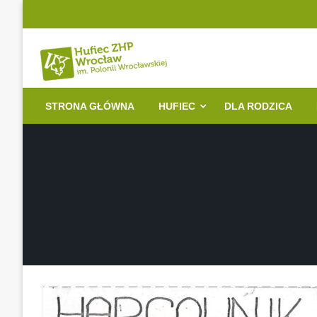
Przejdź
do
treści
Witryna Hufca ZHP Wrocław im. Polonii Wrocławskiej
Hufiec ZHP Wrocław i
STRONA GŁÓWNA
HUFIEC
DLA RODZICA