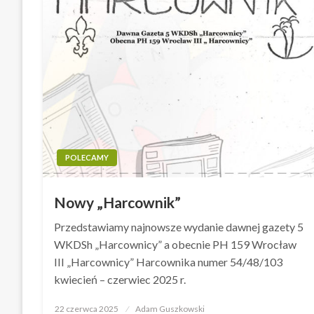
POLECAMY
Nowy „Harcownik”
Przedstawiamy najnowsze wydanie dawnej gazety 5
WKDSh „Harcownicy” a obecnie PH 159 Wrocław
III „Harcownicy” Harcownika numer 54/48/103
kwiecień – czerwiec 2025 r.
22 czerwca 2025
Opublikowane
Adam Guszkowski