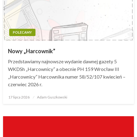
POLECAMY
Nowy „Harcownik”
Przedstawiamy najnowsze wydanie dawnej gazety 5
WKDSh „Harcownicy” a obecnie PH 159 Wrocław III
„Harcownicy” Harcownika numer 58/52/107 kwiecień –
czerwiec 2026 r.
17 lipca 2026
Opublikowane
Adam Guszkowski
w