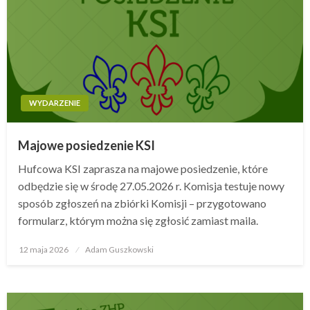
WYDARZENIE
Majowe posiedzenie KSI
Hufcowa KSI zaprasza na majowe posiedzenie, które
odbędzie się w środę 27.05.2026 r. Komisja testuje nowy
sposób zgłoszeń na zbiórki Komisji – przygotowano
formularz, którym można się zgłosić zamiast maila.
12 maja 2026
Opublikowane
Adam Guszkowski
w