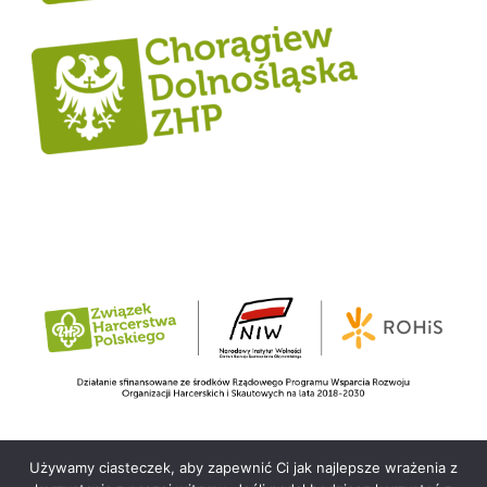
Używamy ciasteczek, aby zapewnić Ci jak najlepsze wrażenia z