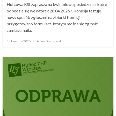
Hufcowa KSI zaprasza na kwietniowe posiedzenie, które
odbędzie się we wtorek 28.04.2026 r. Komisja testuje
nowy sposób zgłoszeń na zbiórki Komisji –
przygotowano formularz, którym można się zgłosić
zamiast maila.
13 kwietnia 2026
Opublikowane
Adam Guszkowski
w