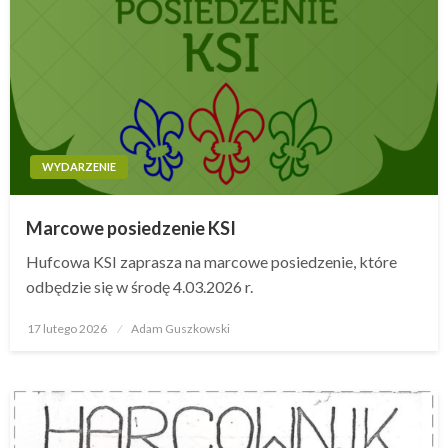
WYDARZENIE
Marcowe posiedzenie KSI
Hufcowa KSI zaprasza na marcowe posiedzenie, które
odbędzie się w środę 4.03.2026 r.
17 lutego 2026
Opublikowane
Adam Guszkowski
w