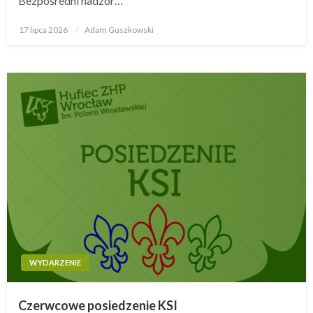
Bezpośredni nadzór…
17 lipca 2026
Opublikowane
Adam Guszkowski
w
WYDARZENIE
Czerwcowe posiedzenie KSI