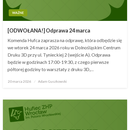
WAŻNE
[ODWOŁANA!] Odprawa 24 marca
Komenda Hufca zaprasza na odprawę, która odbędzie się
we wtorek 24 marca 2026 roku w Dolnośląskim Centrum
Druku 3D przy ul. Tynieckiej 2 (wejście A). Odprawa
będzie w godzinach 17:00-19:30, z czego pierwsze
półtorej godziny to warsztaty z druku 3D,…
20 marca 2026
Opublikowane
Adam Guszkowski
w