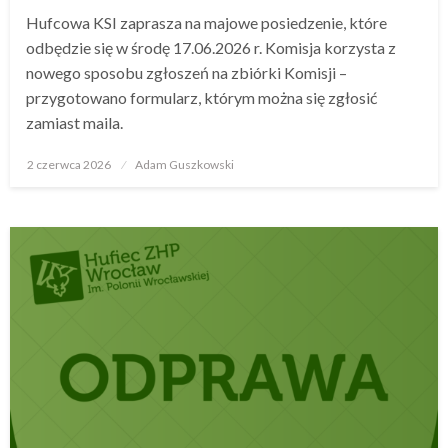
Hufcowa KSI zaprasza na majowe posiedzenie, które
odbędzie się w środę 17.06.2026 r. Komisja korzysta z
nowego sposobu zgłoszeń na zbiórki Komisji –
przygotowano formularz, którym można się zgłosić
zamiast maila.
2 czerwca 2026
Opublikowane
Adam Guszkowski
w