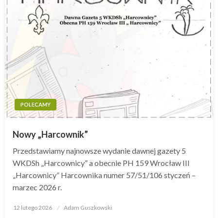
POLECAMY
Nowy „Harcownik”
Przedstawiamy najnowsze wydanie dawnej gazety 5
WKDSh „Harcownicy” a obecnie PH 159 Wrocław III
„Harcownicy” Harcownika numer 57/51/106 styczeń –
marzec 2026 r.
12 lutego 2026
Opublikowane
Adam Guszkowski
w