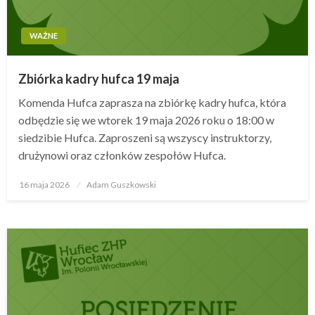
WAŻNE
Zbiórka kadry hufca 19 maja
Komenda Hufca zaprasza na zbiórkę kadry hufca, która
odbędzie się we wtorek 19 maja 2026 roku o 18:00 w
siedzibie Hufca. Zaproszeni są wszyscy instruktorzy,
drużynowi oraz członków zespołów Hufca.
16 maja 2026
Opublikowane
Adam Guszkowski
w