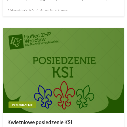
16 kwietnia 2026
Opublikowane
Adam Guszkowski
w
WYDARZENIE
Kwietniowe posiedzenie KSI