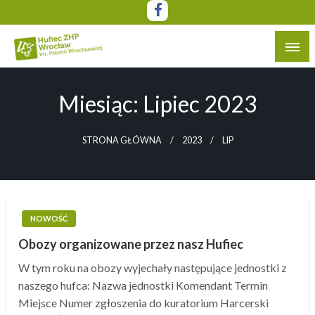
Przejdź
do
treści
Witryna Hufca ZHP Wrocław im. Polonii Wrocławskiej
Hufiec ZHP Wrocław im. Polonii
Wrocławskiej
Miesiąc:
Lipiec 2023
STRONA GŁÓWNA
2023
LIP
NOWOŚĆ
Obozy organizowane przez nasz Hufiec
W tym roku na obozy wyjechały następujące jednostki z
naszego hufca: Nazwa jednostki Komendant Termin
Miejsce Numer zgłoszenia do kuratorium Harcerski