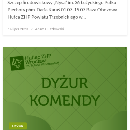
Szczep Środowiskowy „Nysa” im. 36 Łużyckiego Pułku
Piechoty phm. Daria Karaś 01.07-15.07 Baza Obozowa
Hufca ZHP Powiatu Trzebnickiego w…
16 lipca 2023
Opublikowane
Adam Guszkowski
w
DYŻUR