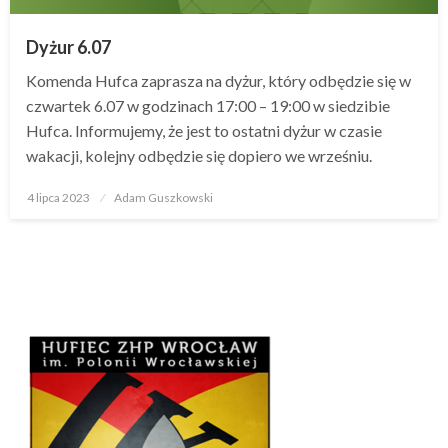
Dyżur 6.07
Komenda Hufca zaprasza na dyżur, który odbędzie się w
czwartek 6.07 w godzinach 17:00 – 19:00 w siedzibie
Hufca. Informujemy, że jest to ostatni dyżur w czasie
wakacji, kolejny odbędzie się dopiero we wrześniu.
4 lipca 2023
Opublikowane
Adam Guszkowski
w