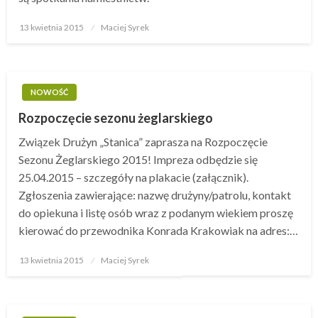
13 kwietnia 2015
Opublikowane
Maciej Syrek
w
NOWOŚĆ
Rozpoczęcie sezonu żeglarskiego
Związek Drużyn „Stanica” zaprasza na Rozpoczęcie
Sezonu Żeglarskiego 2015! Impreza odbędzie się
25.04.2015 – szczegóły na plakacie (załącznik).
Zgłoszenia zawierające: nazwę drużyny/patrolu, kontakt
do opiekuna i listę osób wraz z podanym wiekiem proszę
kierować do przewodnika Konrada Krakowiak na adres:…
13 kwietnia 2015
Opublikowane
Maciej Syrek
w