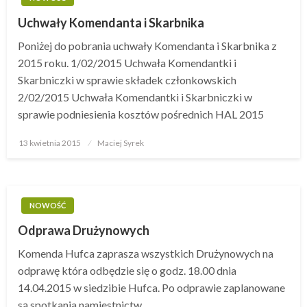
Uchwały Komendanta i Skarbnika
Poniżej do pobrania uchwały Komendanta i Skarbnika z
2015 roku. 1/02/2015 Uchwała Komendantki i
Skarbniczki w sprawie składek członkowskich
2/02/2015 Uchwała Komendantki i Skarbniczki w
sprawie podniesienia kosztów pośrednich HAL 2015
13 kwietnia 2015
Opublikowane
Maciej Syrek
w
NOWOŚĆ
Odprawa Drużynowych
Komenda Hufca zaprasza wszystkich Drużynowych na
odprawę która odbędzie się o godz. 18.00 dnia
14.04.2015 w siedzibie Hufca. Po odprawie zaplanowane
są spotkania namiestnictw.