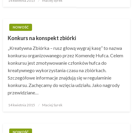
14 kwietnia 2015
Maciej Syrek
w
NOWOŚĆ
Konkurs na konspekt zbiórki
„Kreatywna Zbiórka – rusz głową wygraj kasę” to nazwa
konkursu organizowanego przez Komendę Hufca. Celem
konkursu jest zmotywowanie członków hufca do
kreatywnego wykorzystania czasu na zbiórkach.
Szczegółowe informacje znajdują się w regulaminie
konkursu. Zachęcamy do wzięcia udziału. Jako nagrody
przewidziane…
14 kwietnia 2015
Opublikowane
Maciej Syrek
w
NOWOŚĆ