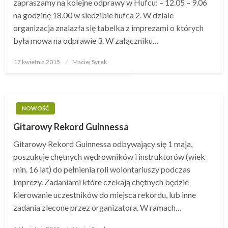
zapraszamy na kolejne odprawy w Hufcu: – 12.05 – 9.06
na godzinę 18.00 w siedzibie hufca 2. W dziale
organizacja znalazła się tabelka z imprezami o których
była mowa na odprawie 3. W załączniku…
17 kwietnia 2015
Opublikowane
Maciej Syrek
w
NOWOŚĆ
Gitarowy Rekord Guinnessa
Gitarowy Rekord Guinnessa odbywający się 1 maja,
poszukuje chętnych wędrowników i instruktorów (wiek
min. 16 lat) do pełnienia roli wolontariuszy podczas
imprezy. Zadaniami które czekają chętnych będzie
kierowanie uczestników do miejsca rekordu, lub inne
zadania zlecone przez organizatora. W ramach…
Opublikowane