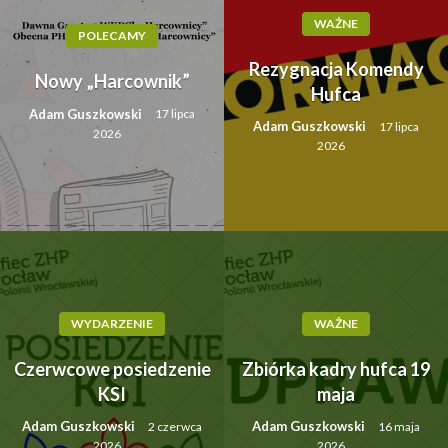
WAŻNE
POLECAMY
Rezygnacja Komendy
Nowy „Harcownik”
Hufca
Adam Guszkowski
17 lipca
Adam Guszkowski
17 lipca
2026
2026
WYDARZENIE
WAŻNE
Czerwcowe posiedzenie
Zbiórka kadry hufca 19
KSI
maja
Adam Guszkowski
Adam Guszkowski
2 czerwca
16 maja
2026
2026