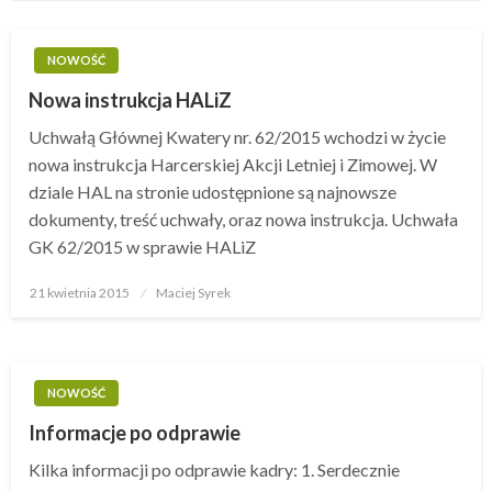
NOWOŚĆ
Nowa instrukcja HALiZ
Uchwałą Głównej Kwatery nr. 62/2015 wchodzi w życie
nowa instrukcja Harcerskiej Akcji Letniej i Zimowej. W
dziale HAL na stronie udostępnione są najnowsze
dokumenty, treść uchwały, oraz nowa instrukcja. Uchwała
GK 62/2015 w sprawie HALiZ
21 kwietnia 2015
Opublikowane
Maciej Syrek
w
NOWOŚĆ
Informacje po odprawie
Kilka informacji po odprawie kadry: 1. Serdecznie