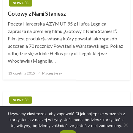
NOWOŚĆ
Gotowy z Nami Staniesz
Poczta Harcerska AZYMUT 95 z Hufca Legnica
zaprasza na premierę filmu „Gotowy z Nami Staniesz”.
Film jest produkcją własną który powstał jako sposób
uczczenia 70 rocznicy Powstania Warszawskiego. Pokaz
odbędzie się w kinie Helios przy ul. Legnickiej we
Wrocławiu (Magnolia…
13 kwietnia 2015
Opublikowane
Maciej Syrek
w
NOWOŚĆ
4 kwietnia 2015
Opublikowane
Maciej Syrek
Używamy ciasteczek, aby zapewnić Ci jak najlepsze wrażenia z
w
korzystania z naszej witryny. Jeśli nadal będziesz korzystać z
tej witryny, będziemy zakładać, że jesteś z niej zadowolony.