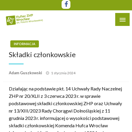
Przejdź
do
treści
Witryna Hufca ZHP Wrocław im. Polonii Wrocławskiej
Hufiec ZHP Wrocław im. Polonii
Wrocławskiej
INFORMACJA
Składki członkowskie
Opublikowane
Adam Guszkowski
1 stycznia 2024
w
Działając na podstawie pkt. 14 Uchwały Rady Naczelnej
ZHP nr 20/XLII z 3 czerwca 2023 r. w sprawie
podstawowej składki członkowskiej ZHP oraz Uchwały
nr 13/XIII/2023 Rady Chorągwi Dolnośląskiej z 11
grudnia 2023 r. informującej o wysokości podstawowej
składki członkowskiej Komenda Hufca Wrocław