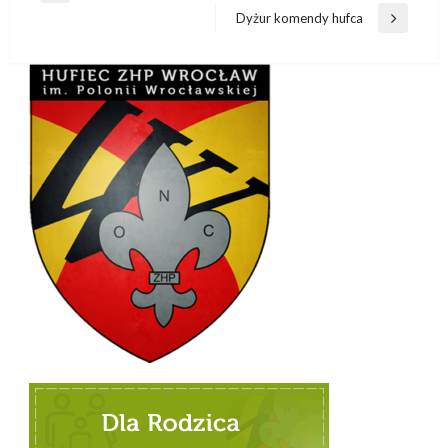
wpisu
wpis
Dyżur komendy hufca
Następny
wpis