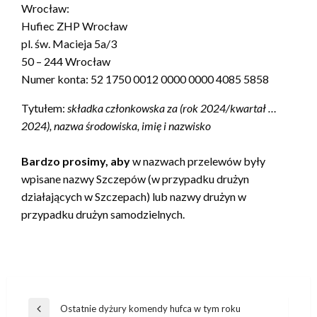
Wrocław:
Hufiec ZHP Wrocław
pl. św. Macieja 5a/3
50 – 244 Wrocław
Numer konta: 52 1750 0012 0000 0000 4085 5858
Tytułem:
składka członkowska za (rok 2024/kwartał …
2024), nazwa środowiska, imię i nazwisko
Bardzo prosimy, aby
w nazwach przelewów były
wpisane nazwy Szczepów (w przypadku drużyn
działających w Szczepach) lub nazwy drużyn w
przypadku drużyn samodzielnych.
Nawigacja
Ostatnie dyżury komendy hufca w tym roku
Poprzedni