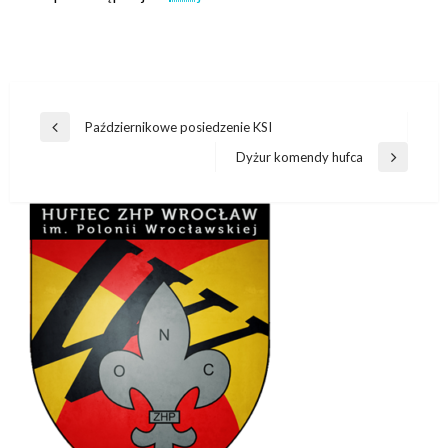
Nawigacja
Październikowe posiedzenie KSI
Poprzedni
wpisu
wpis
Dyżur komendy hufca
Następny
wpis