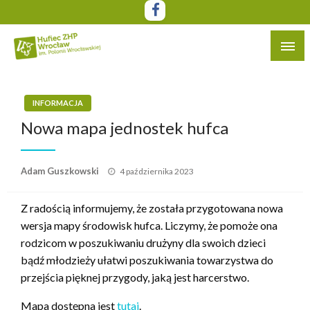
Przejdź
do
treści
Witryna Hufca ZHP Wrocław im. Polonii Wrocławskiej
Hufiec ZHP Wrocław im. Polonii
Wrocławskiej
INFORMACJA
Nowa mapa jednostek hufca
Opublikowane
Adam Guszkowski
4 października 2023
w
Z radością informujemy, że została przygotowana nowa
wersja mapy środowisk hufca. Liczymy, że pomoże ona
rodzicom w poszukiwaniu drużyny dla swoich dzieci
bądź młodzieży ułatwi poszukiwania towarzystwa do
przejścia pięknej przygody, jaką jest harcerstwo.
Mapa dostępna jest
tutaj
.