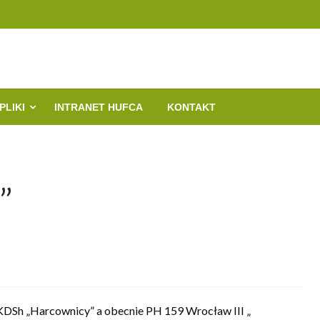
m. Polonii Wrocławskiej
PLIKI
INTRANET HUFCA
KONTAKT
”
DSh „Harcownicy” a obecnie PH 159 Wrocław III „