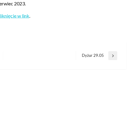
erwiec 2023.
knięcie w link
.
Dyżur 29.05
Następny
wpis