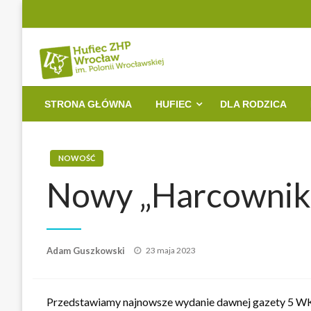
Przejdź
do
treści
Witryna Hufca ZHP Wrocław im. Polonii Wrocławskiej
Hufiec ZHP Wrocław i
STRONA GŁÓWNA
HUFIEC
DLA RODZICA
NOWOŚĆ
Nowy „Harcownik
Opublikowane
Adam Guszkowski
23 maja 2023
w
Przedstawiamy najnowsze wydanie dawnej gazety 5 WK