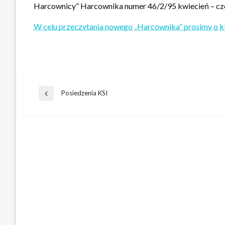
Harcownicy” Harcownika numer 46/2/95 kwiecień – cz
W celu przeczytania nowego „Harcownika” prosimy o kli
Nawigacja
Posiedzenia KSI
Poprzedni
wpis
wpisu